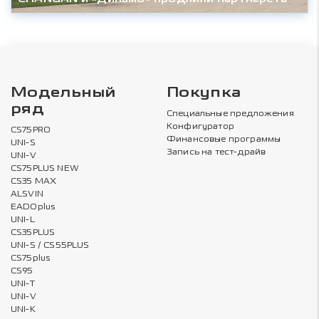
Модельный
Покупка
ряд
Специальные предложения
Конфигуратор
CS75PRO
Финансовые программы
UNI-S
Запись на тест-драйв
UNI-V
CS75PLUS NEW
CS35 MAX
ALSVIN
EADOplus
UNI-L
CS35PLUS
UNI-S / CS55PLUS
CS75plus
CS95
UNI-T
UNI-V
UNI-K