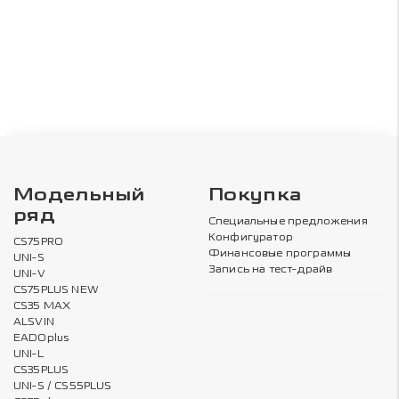
Модельный
Покупка
ряд
Специальные предложения
Конфигуратор
CS75PRO
Финансовые программы
UNI-S
Запись на тест-драйв
UNI-V
CS75PLUS NEW
CS35 MAX
ALSVIN
EADOplus
UNI-L
CS35PLUS
UNI-S / CS55PLUS