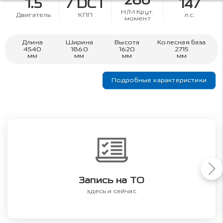
280
1.5
7 DCT
147
Н/М Крут.
Двигатель
КПП
л.с.
момент
Длина
Ширина
Высота
Колесная база
4540
1860
1620
2715
мм
мм
мм
мм
Подробные характеристики
Запись на ТО
здесь и сейчас