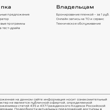
упка
Владельцам
ьные предложения
Бронирование пленкой – за 1 руб.
ратор
Онлайн запись на ТО и сервис
вые программы
Техническое обслуживание
а тест-драйв
оженная на данном сайте информация носит ознакомительный
актер не является публичной офертой, определяемой
ожениями статей 435 и 437 Гражданского Кодекса Российской
ерации. Подробности актуальных предложений доступны в