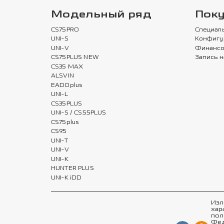
Модельный ряд
Пок
CS75PRO
Специал
UNI-S
Конфигу
UNI-V
Финансо
CS75PLUS NEW
Запись н
CS35 MAX
ALSVIN
EADOplus
UNI-L
CS35PLUS
UNI-S / CS55PLUS
CS75plus
CS95
UNI-T
UNI-V
UNI-K
HUNTER PLUS
UNI-K iDD
Изл
хар
пол
Фед