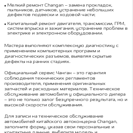
Мелкий ремонт Changan – замена прокладок,
CS75PRO
пыльников, датчиков, устранение небольших
дефектов подвески и ходовой части;
UNI-S
Капитальный ремонт двигателя, трансмиссии, ГРМ,
систем впрыска и зажигания, устранение проблем в
UNI-V
электрике и электронном оборудовании.
UNI-L
Мастера выполняют комплексную диагностику с
применением компьютерных программ и
CS85COUPE
диагностических разъемов, выявляя скрытые
дефекты на ранних стадиях.
Официальный сервис Чанган – это гарантия
соблюдения технических регламентов
производителя, применения оригинальных
запчастей и расходных материалов. Техническое
обслуживание автомобиля у официального дилера
– это не только залог безупречного результата, но и
высокой скорости обслуживания.
Для записи на техническое обслуживание
автомобилей китайского автоконцерна Changan,
заполните форму, указав свои персональные и
контактные данные, выберите модель и