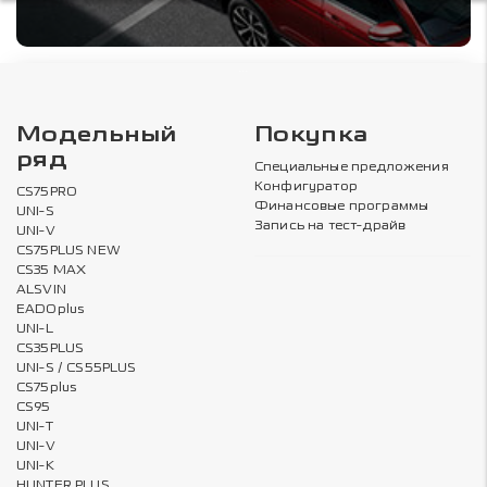
Модельный
Покупка
ряд
Специальные предложения
Конфигуратор
CS75PRO
Финансовые программы
UNI-S
Запись на тест-драйв
UNI-V
CS75PLUS NEW
CS35 MAX
ALSVIN
EADOplus
UNI-L
CS35PLUS
UNI-S / CS55PLUS
CS75plus
CS95
UNI-T
UNI-V
UNI-K
HUNTER PLUS