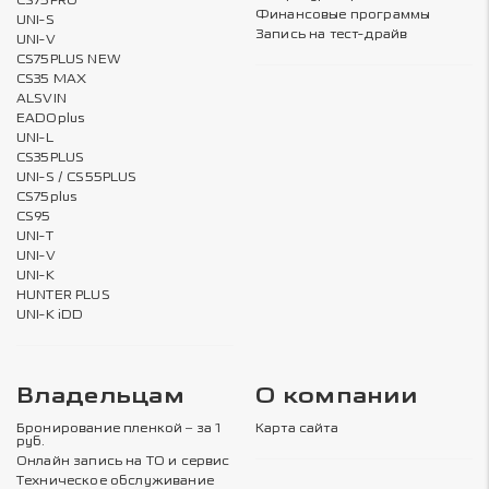
CS75PRO
Финансовые программы
UNI-S
Запись на тест-драйв
UNI-V
CS75PLUS NEW
CS35 MAX
ALSVIN
EADOplus
UNI-L
CS35PLUS
UNI-S / CS55PLUS
CS75plus
CS95
UNI-T
UNI-V
UNI-K
HUNTER PLUS
UNI-K iDD
Владельцам
О компании
Бронирование пленкой – за 1
Карта сайта
руб.
Онлайн запись на ТО и сервис
Техническое обслуживание