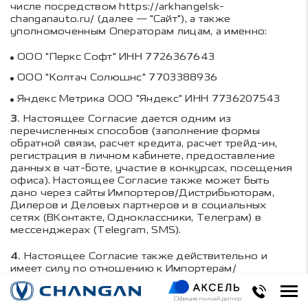
числе посредством https://arkhangelsk-
changanauto.ru/ (далее — "Сайт"), а также
уполномоченным Операторам лицам, а именно:
ООО "Перкс Софт" ИНН 7726367643
ООО "Колтач Солюшнс" 7703388936
Яндекс Метрика ООО "Яндекс" ИНН 7736207543
3.
Настоящее Согласие дается одним из
перечисленных способов (заполнение формы
обратной связи, расчет кредита, расчет трейд-ин,
регистрация в личном кабинете, предоставление
данных в чат-боте, участие в конкурсах, посещения
офиса). Настоящее Согласие также может быть
дано через сайты Импортеров/Дистрибьюторам,
Дилеров и Деловых партнеров и в социальных
сетях (ВКонтакте, Одноклассники, Телеграм) в
мессенджерах (Telegram, SMS).
4.
Настоящее Согласие также действительно и
имеет силу по отношению к Импортерам/
Дистрибьюторам, Деловым Партнерам.
Официальный дилер
5.
Под Импортером/Дистрибьютором понимается