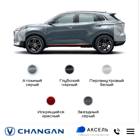
Атомный
Глубокий
Перламутровый
серый
черный
белый
Искрящийся
Звездный
красный
серый
Технические
Официальный дилер