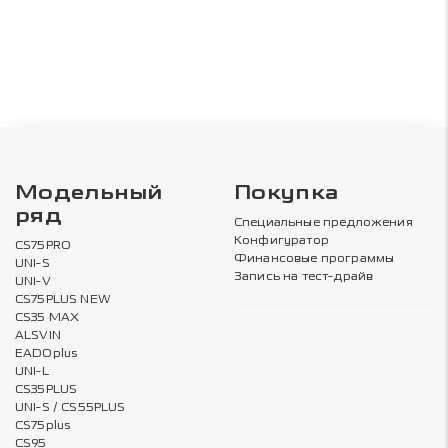
Модельный
Покупка
ряд
Специальные предложения
Конфигуратор
CS75PRO
Финансовые программы
UNI-S
Запись на тест-драйв
UNI-V
CS75PLUS NEW
CS35 MAX
ALSVIN
EADOplus
UNI-L
CS35PLUS
UNI-S / CS55PLUS
CS75plus
CS95