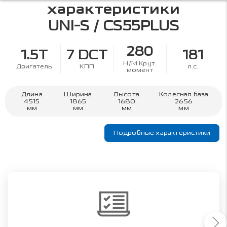
характеристики
UNI-S / CS55PLUS
280
1.5T
7 DCT
181
Н/М Крут.
Двигатель
КПП
л.с.
момент
Длина
Ширина
Высота
Колесная база
4515
1865
1680
2656
мм
мм
мм
мм
Подробные характеристики