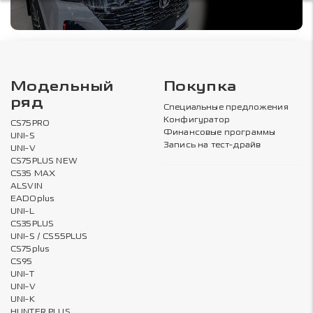
Модельный
Покупка
ряд
Специальные предложения
Конфигуратор
CS75PRO
Финансовые программы
UNI-S
Запись на тест-драйв
UNI-V
CS75PLUS NEW
CS35 MAX
ALSVIN
EADOplus
UNI-L
CS35PLUS
UNI-S / CS55PLUS
CS75plus
CS95
UNI-T
UNI-V
UNI-K
HUNTER PLUS