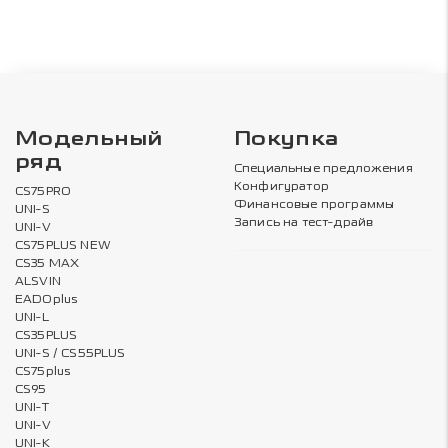
Модельный
Покупка
ряд
Специальные предложения
Конфигуратор
CS75PRO
Финансовые программы
UNI-S
Запись на тест-драйв
UNI-V
CS75PLUS NEW
CS35 MAX
ALSVIN
EADOplus
UNI-L
CS35PLUS
UNI-S / CS55PLUS
CS75plus
CS95
UNI-T
UNI-V
UNI-K