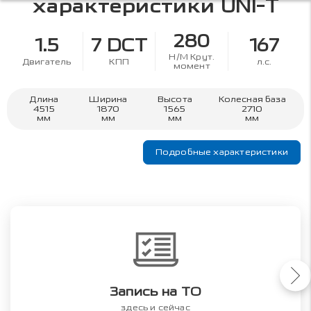
характеристики
UNI-T
280
1.5
7 DCT
167
Н/М Крут.
Двигатель
КПП
л.с.
момент
Длина
Ширина
Высота
Колесная база
4515
1870
1565
2710
мм
мм
мм
мм
Подробные характеристики
Запись на ТО
здесь и сейчас