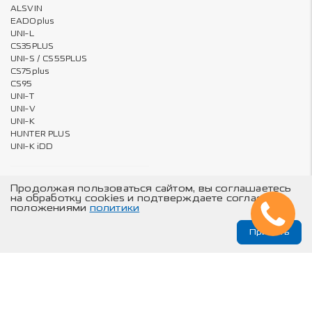
ALSVIN
EADOplus
UNI-L
CS35PLUS
UNI-S / CS55PLUS
CS75plus
CS95
UNI-T
UNI-V
UNI-K
HUNTER PLUS
UNI-K iDD
Продолжая пользоваться сайтом, вы соглашаетесь
Владельцам
О компании
на обработку cookies и подтверждаете согласие с
положениями
политики
Бронирование пленкой – за 1
Карта сайта
руб.
Принять
Онлайн запись на ТО и сервис
Техническое обслуживание
© Changan Automobile Group, 2026