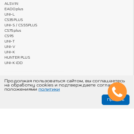
ALSVIN
EADOplus
UNI-L
CS35PLUS
UNI-S / CS55PLUS
CS75plus
CS95
UNI-T
UNI-V
UNI-K
HUNTER PLUS
UNI-K iDD
Продолжая пользоваться сайтом, вы соглашаетесь
Владельцам
О компании
на обработку cookies и подтверждаете согласие с
положениями
политики
Бронирование пленкой – за 1
Карта сайта
руб.
Принять
Онлайн запись на ТО и сервис
Техническое обслуживание
© Changan Automobile Group, 2026