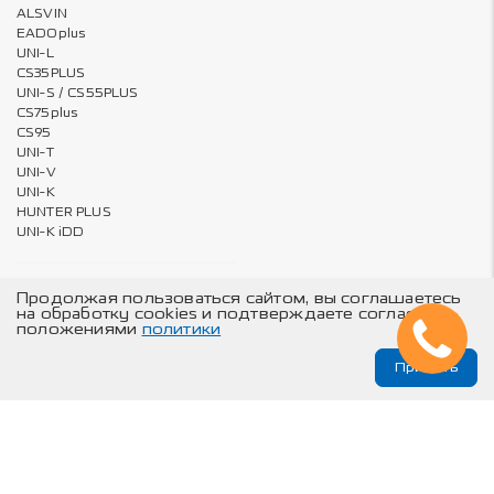
ALSVIN
EADOplus
UNI-L
CS35PLUS
UNI-S / CS55PLUS
CS75plus
CS95
UNI-T
UNI-V
UNI-K
HUNTER PLUS
UNI-K iDD
Продолжая пользоваться сайтом, вы соглашаетесь
Владельцам
О компании
на обработку cookies и подтверждаете согласие с
положениями
политики
Бронирование пленкой – за 1
Карта сайта
руб.
Принять
Онлайн запись на ТО и сервис
Техническое обслуживание
© Changan Automobile Group, 2026