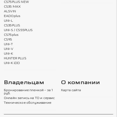
CS75PLUS NEW
CS35 MAX
ALSVIN
EADOplus
UNI-L
CS35PLUS
UNI-S / CS55PLUS
CS75plus
CS95
UNI-T
UNI-V
UNI-K
HUNTER PLUS
UNI-K iDD
Владельцам
О компании
Бронирование пленкой – за 1
Карта сайта
руб.
Онлайн запись на ТО и сервис
Техническое обслуживание