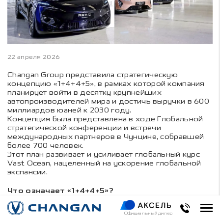
22 апреля 2026
Changan Group представила стратегическую
концепцию «1+4+4+5», в рамках которой компания
планирует войти в десятку крупнейших
автопроизводителей мира и достичь выручки в 600
миллиардов юаней к 2030 году.
Концепция была представлена в ходе Глобальной
стратегической конференции и встречи
международных партнеров в Чунцине, собравшей
более 700 человек.
Этот план развивает и усиливает глобальный курс
Vast Ocean, нацеленный на ускорение глобальной
экспансии.
Что означает «1+4+4+5»?
В основе стратегии лежит
одно видение
–
построить автомобильную группу мирового уровня
Официальный дилер
с глобальной конкурентоспособностью и