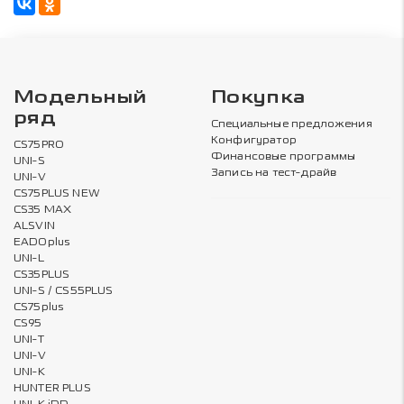
Модельный
Покупка
ряд
Специальные предложения
Конфигуратор
CS75PRO
Финансовые программы
UNI-S
Запись на тест-драйв
UNI-V
CS75PLUS NEW
CS35 MAX
ALSVIN
EADOplus
UNI-L
CS35PLUS
UNI-S / CS55PLUS
CS75plus
CS95
UNI-T
UNI-V
UNI-K
HUNTER PLUS