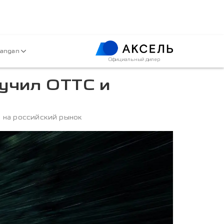
hangan
Официальный дилер
учил ОТТС и
 на российский рынок