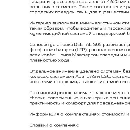
Габариты кроссовера составляют 4620 мм в
больших в сегменте. Такое соотношение р
городских поездок, так и для путешествий 
Интерьер выполнен в минималистичной стил
таким образом, чтобы водитель и пассаж
мультимедийной системой с поддержкой 
Силовая установка DEEPAL S05 развивает д
фосфатная батарея (LFP), расположенная п
всех колёс — типа Макферсон спереди и м
плавностью хода.
Отдельное внимание уделено системам без
колёсах, системами ABS, BAS и ESC, сист
боковыми шторками, а также системой выз
Российский рынок занимает важное место в 
сборки, современные инженерные решения 
практичность и комфорт для повседневной
Информация о комплектациях, стоимости и
Справки о компаниях: