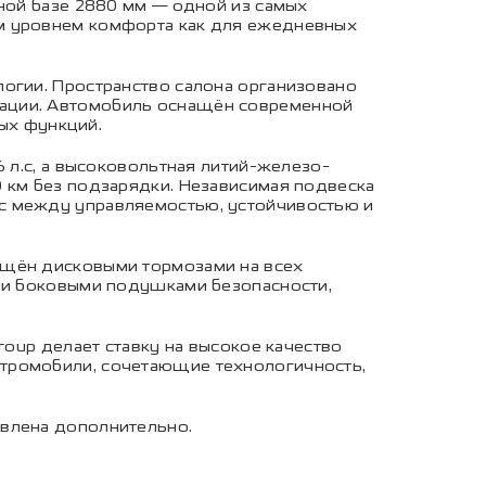
сной базе 2880 мм — одной из самых
им уровнем комфорта как для ежедневных
логии. Пространство салона организовано
уации. Автомобиль оснащён современной
ых функций.
 л.с, а высоковольтная литий-железо-
0 км без подзарядки. Независимая подвеска
нс между управляемостью, устойчивостью и
ащён дисковыми тормозами на всех
и и боковыми подушками безопасности,
roup делает ставку на высокое качество
ктромобили, сочетающие технологичность,
явлена дополнительно.