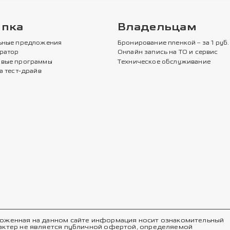
упка
Владельцам
ьные предложения
Бронирование пленкой – за 1 руб.
ратор
Онлайн запись на ТО и сервис
вые программы
Техническое обслуживание
а тест-драйв
оженная на данном сайте информация носит ознакомительный
актер не является публичной офертой, определяемой