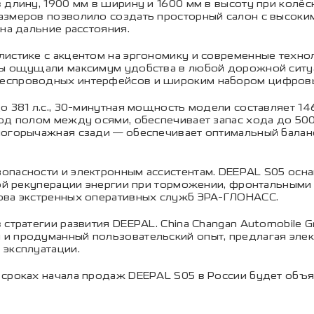
 длину, 1900 мм в ширину и 1600 мм в высоту при колё
азмеров позволило создать просторный салон с высок
на дальние расстояния.
истике с акцентом на эргономику и современные техно
иры ощущали максимум удобства в любой дорожной сит
беспроводных интерфейсов и широким набором цифров
о 381 л.с., 30-минутная мощность модели составляет 146
од полом между осями, обеспечивает запас хода до 50
ногорычажная сзади — обеспечивает оптимальный бала
опасности и электронным ассистентам. DEEPAL S05 осн
емой рекуперации энергии при торможении, фронтальным
ова экстренных оперативных служб ЭРА-ГЛОНАСС.
стратегии развития DEEPAL. China Changan Automobile G
и продуманный пользовательский опыт, предлагая эле
 эксплуатации.
 сроках начала продаж DEEPAL S05 в России будет объ