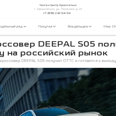
Чанган Центр Архангельск
г. Архангельск, ул. Папанина, д. 23
+7 (818) 242-04-04
дельный ряд
Покупка
Владельцам
Мир C
оссовер DEEPAL S05 пол
у на российский рынок
кроссовер DEEPAL S05 получил ОТТС и готовится к выходу