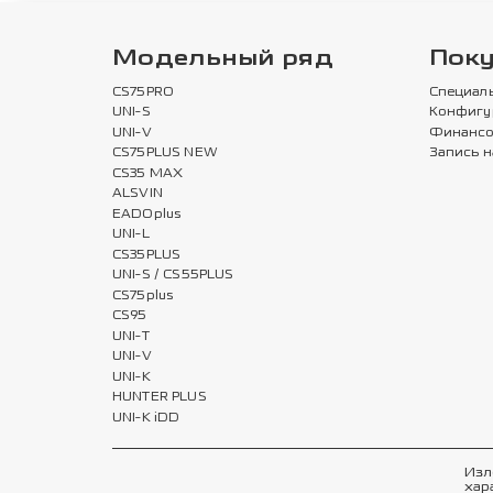
Модельный ряд
Пок
CS75PRO
Специал
UNI-S
Конфигу
UNI-V
Финансо
CS75PLUS NEW
Запись н
CS35 MAX
ALSVIN
EADOplus
UNI-L
CS35PLUS
UNI-S / CS55PLUS
CS75plus
CS95
UNI-T
UNI-V
UNI-K
HUNTER PLUS
UNI-K iDD
Изл
хар