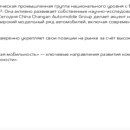
гическая промышленная группа национального уровня с 
Р. Она активно развивает собственные научно-исследова
егодня China Changan Automobile Group делает акцент н
широкий модельный ряд автомобилей, включая современ
 уверенно укрепляет свои позиции на рынке за счёт выс
ая мобильность» — ключевые направления развития к
жности».