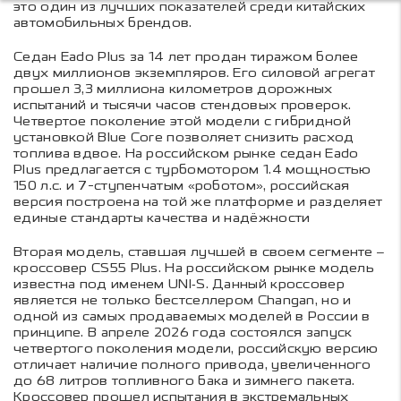
это один из лучших показателей среди китайских
автомобильных брендов.
Седан Eado Plus за 14 лет продан тиражом более
двух миллионов экземпляров. Его силовой агрегат
прошел 3,3 миллиона километров дорожных
испытаний и тысячи часов стендовых проверок.
Четвертое поколение этой модели с гибридной
установкой Blue Core позволяет снизить расход
топлива вдвое. На российском рынке седан Eado
Plus предлагается с турбомотором 1.4 мощностью
150 л.с. и 7-ступенчатым «роботом», российская
версия построена на той же платформе и разделяет
единые стандарты качества и надёжности
Вторая модель, ставшая лучшей в своем сегменте –
кроссовер CS55 Plus. На российском рынке модель
известна под именем UNI‑S. Данный кроссовер
является не только бестселлером Changan, но и
одной из самых продаваемых моделей в России в
принципе. В апреле 2026 года состоялся запуск
четвертого поколения модели, российскую версию
отличает наличие полного привода, увеличенного
до 68 литров топливного бака и зимнего пакета.
Кроссовер прошел испытания в экстремальных