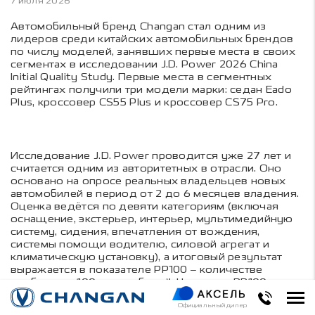
7 июля 2026
Автомобильный бренд Changan стал одним из
лидеров среди китайских автомобильных брендов
по числу моделей, занявших первые места в своих
сегментах в исследовании J.D. Power 2026 China
Initial Quality Study. Первые места в сегментных
рейтингах получили три модели марки: седан Eado
Plus, кроссовер CS55 Plus и кроссовер CS75 Pro.
Исследование J.D. Power проводится уже 27 лет и
считается одним из авторитетных в отрасли. Оно
основано на опросе реальных владельцев новых
автомобилей в период от 2 до 6 месяцев владения.
Оценка ведётся по девяти категориям (включая
оснащение, экстерьер, интерьер, мультимедийную
систему, сидения, впечатления от вождения,
системы помощи водителю, силовой агрегат и
климатическую установку), а итоговый результат
выражается в показателе PP100 – количестве
проблем на 100 автомобилей. Чем ниже PP100, тем
выше качество. По итогам 2026 года три модели
Официальный дилер
Changan получили первые места в своих сегментах –