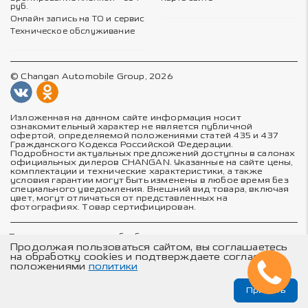
руб.
Онлайн запись на ТО и сервис
Техническое обслуживание
© Changan Automobile Group, 2026
Изложенная на данном сайте информация носит
ознакомительный характер не является публичной
офертой, определяемой положениями статей 435 и 437
Гражданского Кодекса Российской Федерации.
Подробности актуальных предложений доступны в салонах
официальных дилеров CHANGAN. Указанные на сайте цены,
комплектации и технические характеристики, а также
условия гарантии могут быть изменены в любое время без
специального уведомления. Внешний вид товара, включая
цвет, могут отличаться от представленных на
фотографиях. Товар сертифицирован.
Политика в отношении обработки персональных данных
Политика конфиденциальности
Продолжая пользоваться сайтом, вы соглашаетесь
Согласие на обработку персональных данных
на обработку cookies и подтверждаете согласие с
Соглашение об использовании cookie-файлов
положениями
политики
Принять