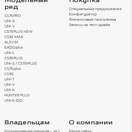
Модельный
Покупка
ряд
Специальные предложения
Конфигуратор
CS75PRO
Финансовые программы
UNI-S
Запись на тест-драйв
UNI-V
CS75PLUS NEW
CS35 MAX
ALSVIN
EADOplus
UNI-L
CS35PLUS
UNI-S / CS55PLUS
CS75plus
CS95
UNI-T
UNI-V
UNI-K
HUNTER PLUS
UNI-K iDD
Владельцам
О компании
Бронирование пленкой – за 1
Карта сайта