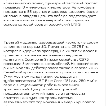
климатических зонах, суммарный тестовый пробег
превысил 8 миллионов километров. Автомобиль
продается в 55 странах и завоевал доверие более
миллиона владельцев. Эта победа подтверждает
высокое качество инженерной платформы, на
основе которой создан российский UNI‑S.
Третьей моделью, завоевавшей «золото» в своем
сегменте по версии J.D. Power стала CS75 Pro,
которая выдержала проверку на 70 типах дорог и
успешно прошла интенсивные стендовые
испытания. Суммарный тираж семейства CS75
превысил 3 миллиона автомобилей. На российском
рынке модель дебютировала также в апреле 2026.
Семейный кроссовер, помимо прочего, доступен в
7-ми местном исполнении, оснащается
турбодвигателем 1.5T Blue Core (181 л.с., 280 Н·м) в
паре с 7-ступенчатой роботизированной
трансмиссией. Для российских условий
предусмотрен зимний пакет, а в топ-версии –
адаптивный круиз-контроль, система
автоматического торможения, камеры кругового